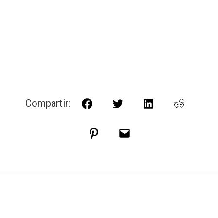
Compartir:
Facebook
Twitter
LinkedIn
Reddit
Pinterest
Correo
electrónico