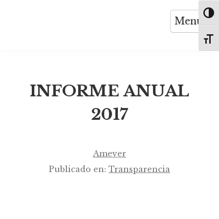
Saltar
Altern
Menú
al
contenido
Altern
INFORME ANUAL
2017
Amever
Publicado en:
Transparencia