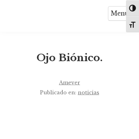
Saltar
Altern
Menú
al
contenido
Altern
Ojo Biónico.
Amever
Publicado en:
noticias